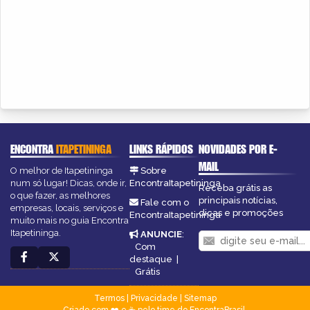
ENCONTRA
ITAPETININGA
LINKS RÁPIDOS
NOVIDADES POR E-
MAIL
O melhor de Itapetininga
Sobre
num só lugar! Dicas, onde ir,
EncontraItapetininga
Receba grátis as
o que fazer, as melhores
principais notícias,
Fale com o
empresas, locais, serviços e
dicas e promoções
EncontraItapetininga
muito mais no guia Encontra
Itapetininga.
ANUNCIE
:
Com
destaque
|
Grátis
Termos
|
Privacidade
|
Sitemap
Criado com ❤️ e ☕ pelo time do EncontraBrasil