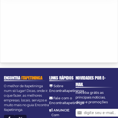
ENCONTRA
ITAPETININGA
LINKS RÁPIDOS
NOVIDADES POR E-
MAIL
O melhor de Itapetininga
Sobre
num só lugar! Dicas, onde ir,
EncontraItapetininga
Receba grátis as
o que fazer, as melhores
principais notícias,
Fale com o
empresas, locais, serviços e
dicas e promoções
EncontraItapetininga
muito mais no guia Encontra
Itapetininga.
ANUNCIE
:
Com