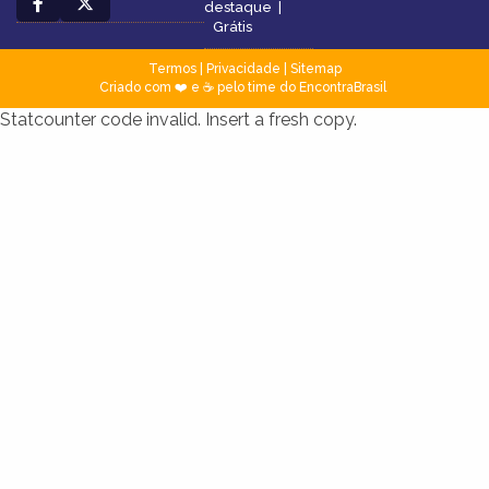
destaque
|
Grátis
Termos
|
Privacidade
|
Sitemap
Criado com ❤️ e ☕ pelo time do EncontraBrasil
Statcounter code invalid. Insert a fresh copy.