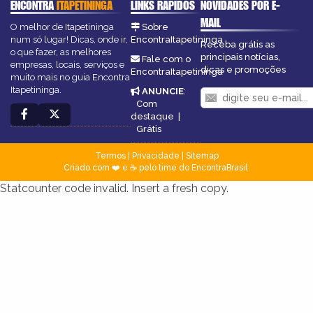
ENCONTRA
ITAPETININGA
LINKS RÁPIDOS
NOVIDADES POR E-
MAIL
O melhor de Itapetininga
Sobre
num só lugar! Dicas, onde ir,
EncontraItapetininga
Receba grátis as
o que fazer, as melhores
principais notícias,
Fale com o
empresas, locais, serviços e
dicas e promoções
EncontraItapetininga
muito mais no guia Encontra
Itapetininga.
ANUNCIE
:
Com
destaque
|
Grátis
Termos
|
Privacidade
|
Sitemap
Criado com ❤️ e ☕ pelo time do EncontraBrasil
Statcounter code invalid. Insert a fresh copy.