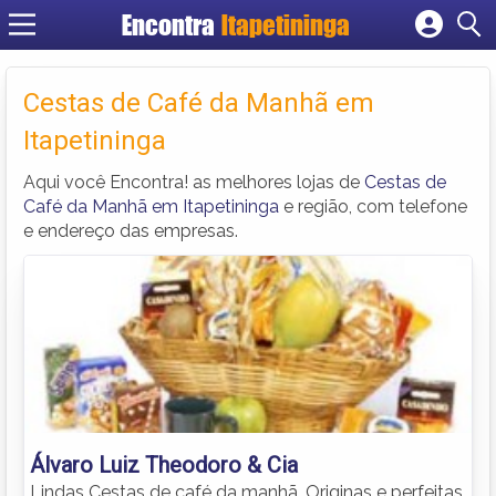
Encontra
Itapetininga
Cadastrar empresa
Fazer login
Cestas de Café da Manhã em
Criar conta
Itapetininga
Aqui você Encontra! as melhores lojas de
Cestas de
Café da Manhã em Itapetininga
e região, com telefone
e endereço das empresas.
Álvaro Luiz Theodoro & Cia
Lindas Cestas de café da manhã. Originas e perfeitas