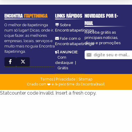
ENCONTRA
ITAPETININGA
LINKS RÁPIDOS
NOVIDADES POR E-
MAIL
O melhor de Itapetininga
Sobre
num só lugar! Dicas, onde ir,
EncontraItapetininga
Receba grátis as
o que fazer, as melhores
principais notícias,
Fale com o
empresas, locais, serviços e
dicas e promoções
EncontraItapetininga
muito mais no guia Encontra
Itapetininga.
ANUNCIE
:
Com
destaque
|
Grátis
Termos
|
Privacidade
|
Sitemap
Criado com ❤️ e ☕ pelo time do EncontraBrasil
Statcounter code invalid. Insert a fresh copy.