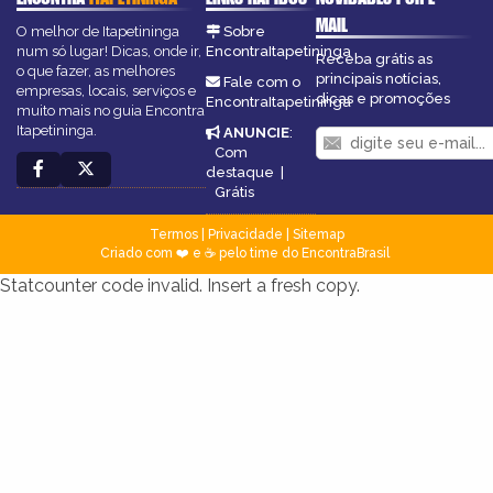
MAIL
O melhor de Itapetininga
Sobre
num só lugar! Dicas, onde ir,
EncontraItapetininga
Receba grátis as
o que fazer, as melhores
principais notícias,
Fale com o
empresas, locais, serviços e
dicas e promoções
EncontraItapetininga
muito mais no guia Encontra
Itapetininga.
ANUNCIE
:
Com
destaque
|
Grátis
Termos
|
Privacidade
|
Sitemap
Criado com ❤️ e ☕ pelo time do EncontraBrasil
Statcounter code invalid. Insert a fresh copy.