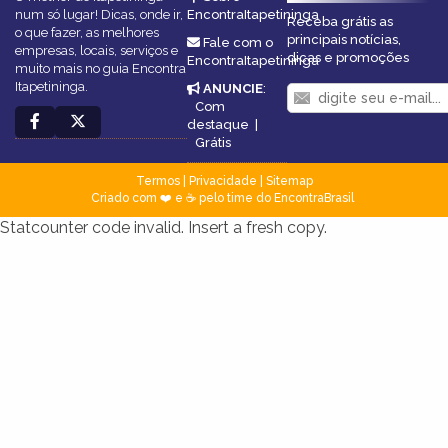
num só lugar! Dicas, onde ir,
EncontraItapetininga
Receba grátis as
o que fazer, as melhores
principais notícias,
Fale com o
empresas, locais, serviços e
dicas e promoções
EncontraItapetininga
muito mais no guia Encontra
Itapetininga.
ANUNCIE
:
Com
destaque
|
Grátis
Termos
|
Privacidade
|
Sitemap
Criado com ❤️ e ☕ pelo time do EncontraBrasil
Statcounter code invalid. Insert a fresh copy.