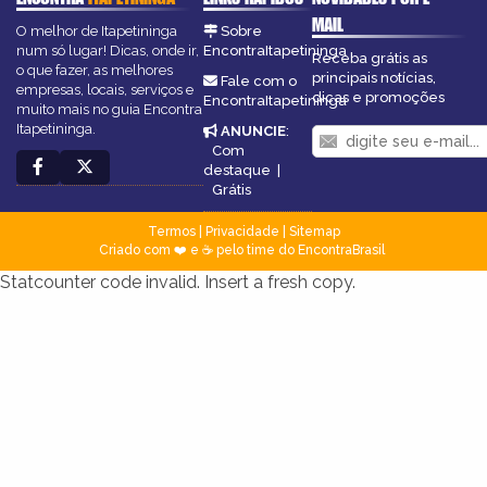
MAIL
O melhor de Itapetininga
Sobre
num só lugar! Dicas, onde ir,
EncontraItapetininga
Receba grátis as
o que fazer, as melhores
principais notícias,
Fale com o
empresas, locais, serviços e
dicas e promoções
EncontraItapetininga
muito mais no guia Encontra
Itapetininga.
ANUNCIE
:
Com
destaque
|
Grátis
Termos
|
Privacidade
|
Sitemap
Criado com ❤️ e ☕ pelo time do EncontraBrasil
Statcounter code invalid. Insert a fresh copy.