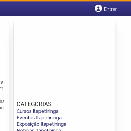
Entrar
Cadastrar empresa
Fazer login
Criar conta
ra
em
uas
CATEGORIAS
ue
Cursos Itapetininga
Eventos Itapetininga
Exposição Itapetininga
Notícias Itapetininga