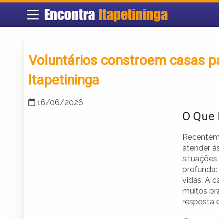
Encontra
Itapetininga
Voluntários constroem casas pa
Itapetininga
16/06/2026
O Que 
Recenteme
atender à
situações 
profunda: 
vidas. A 
muitos bra
resposta 