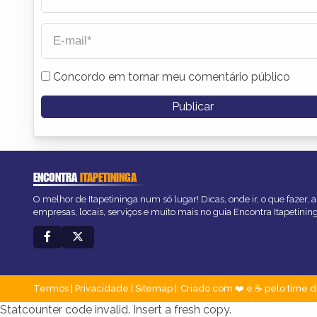
Concordo em tornar meu comentário público
ENCONTRA
ITAPETININGA
O melhor de Itapetininga num só lugar! Dicas, onde ir, o que fazer,
empresas, locais, serviços e muito mais no guia Encontra Itapetinin
Termos
|
Privacidade
|
Sitemap
Criado com ❤️ e ☕ pelo time d
Statcounter code invalid. Insert a fresh copy.