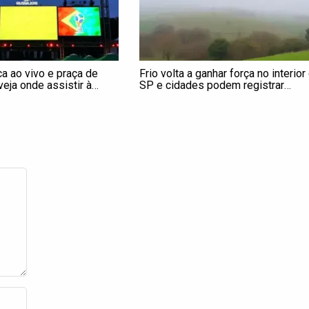
a ao vivo e praça de
Frio volta a ganhar força no interior
veja onde assistir à
SP e cidades podem registrar
rasil na Copa do Mundo
temperaturas de até 6°C; confira a
previsão