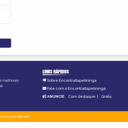
LINKS RÁPIDOS
 as melhores
Sobre EncontraItapetininga
ga.
Fale com o EncontraItapetininga
ANUNCIE
:
Com destaque
|
Grátis
o EncontraBrasil