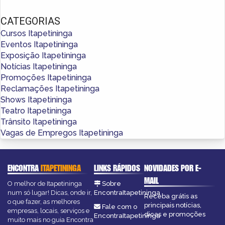
CATEGORIAS
Cursos Itapetininga
Eventos Itapetininga
Exposição Itapetininga
Notícias Itapetininga
Promoções Itapetininga
Reclamações Itapetininga
Shows Itapetininga
Teatro Itapetininga
Trânsito Itapetininga
Vagas de Empregos Itapetininga
ENCONTRA
ITAPETININGA
LINKS RÁPIDOS
NOVIDADES POR E-
MAIL
O melhor de Itapetininga
Sobre
num só lugar! Dicas, onde ir,
EncontraItapetininga
Receba grátis as
o que fazer, as melhores
principais notícias,
Fale com o
empresas, locais, serviços e
dicas e promoções
EncontraItapetininga
muito mais no guia Encontra