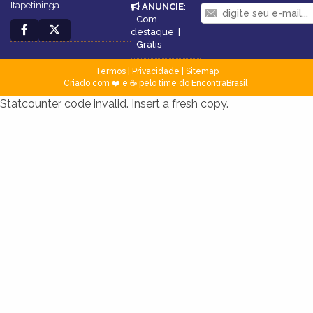
Itapetininga.
ANUNCIE
:
Com
destaque
|
Grátis
Termos
|
Privacidade
|
Sitemap
Criado com ❤️ e ☕ pelo time do EncontraBrasil
Statcounter code invalid. Insert a fresh copy.