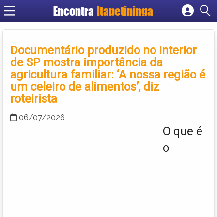
Encontra
Itapetininga
Cadastrar empresa
Fazer login
Documentário produzido no interior
Criar conta
de SP mostra importância da
agricultura familiar: ‘A nossa região é
um celeiro de alimentos’, diz
roteirista
06/07/2026
O que é
o