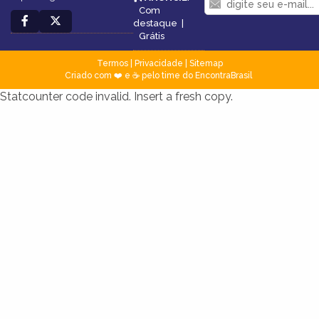
Com
destaque
|
Grátis
Termos
|
Privacidade
|
Sitemap
Criado com ❤️ e ☕ pelo time do EncontraBrasil
Statcounter code invalid. Insert a fresh copy.