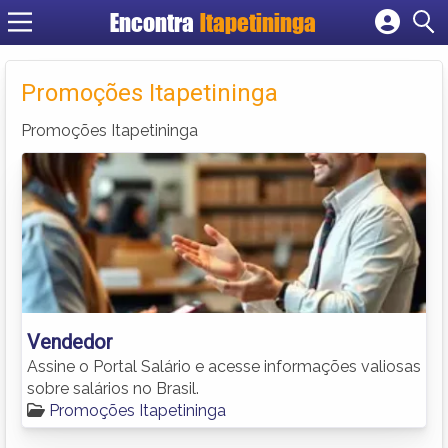
Encontra
Itapetininga
Cadastrar empresa
Fazer login
Promoções Itapetininga
Criar conta
Promoções Itapetininga
Vendedor
Assine o Portal Salário e acesse informações valiosas
sobre salários no Brasil.
Promoções Itapetininga