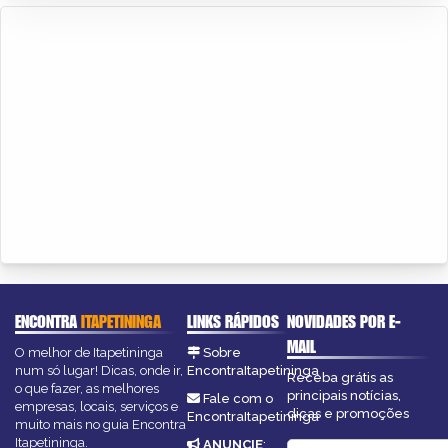
ENCONTRA
ITAPETININGA
LINKS RÁPIDOS
NOVIDADES POR E-
MAIL
O melhor de Itapetininga
Sobre
num só lugar! Dicas, onde ir,
EncontraItapetininga
Receba grátis as
o que fazer, as melhores
principais notícias,
Fale com o
empresas, locais, serviços e
dicas e promoções
EncontraItapetininga
muito mais no guia Encontra
Itapetininga.
ANUNCIE
: