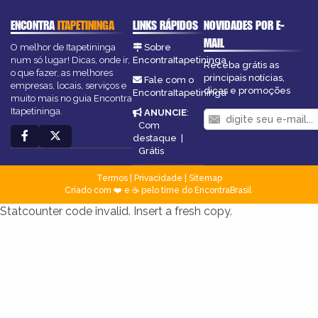
ENCONTRA
ITAPETININGA
LINKS RÁPIDOS
NOVIDADES POR E-
MAIL
O melhor de Itapetininga
Sobre
num só lugar! Dicas, onde ir,
EncontraItapetininga
Receba grátis as
o que fazer, as melhores
principais notícias,
Fale com o
empresas, locais, serviços e
dicas e promoções
EncontraItapetininga
muito mais no guia Encontra
Itapetininga.
ANUNCIE
:
Com
destaque
|
Grátis
Termos
|
Privacidade
|
Sitemap
Criado com ❤️ e ☕ pelo time do EncontraBrasil
Statcounter code invalid. Insert a fresh copy.