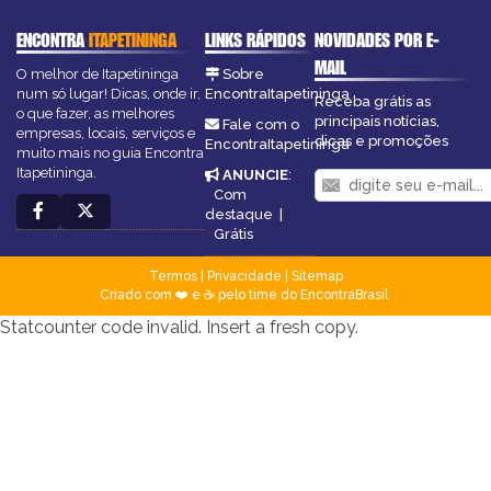
ENCONTRA
ITAPETININGA
LINKS RÁPIDOS
NOVIDADES POR E-
MAIL
O melhor de Itapetininga
Sobre
num só lugar! Dicas, onde ir,
EncontraItapetininga
Receba grátis as
o que fazer, as melhores
principais notícias,
Fale com o
empresas, locais, serviços e
dicas e promoções
EncontraItapetininga
muito mais no guia Encontra
Itapetininga.
ANUNCIE
:
Com
destaque
|
Grátis
Termos
|
Privacidade
|
Sitemap
Criado com ❤️ e ☕ pelo time do EncontraBrasil
Statcounter code invalid. Insert a fresh copy.