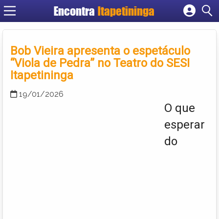
Encontra
Itapetininga
Cadastrar empresa
Fazer login
Bob Vieira apresenta o espetáculo
Criar conta
“Viola de Pedra” no Teatro do SESI
Itapetininga
19/01/2026
O que
esperar
do