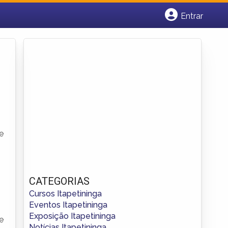
Entrar
Cadastrar empresa
Fazer login
Criar conta
e
CATEGORIAS
Cursos Itapetininga
Eventos Itapetininga
Exposição Itapetininga
e
Notícias Itapetininga