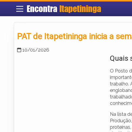
Encontra
Itapetininga
PAT de Itapetininga inicia a s
10/01/2026
Quais 
O Posto d
important
trabalho.
engloband
trabalhad
conhecime
Na lista 
Produção,
proteínas,