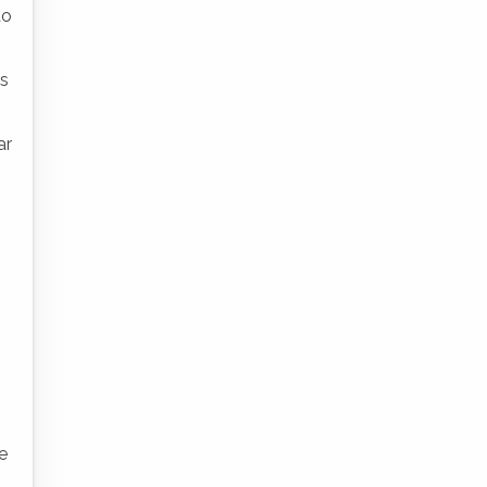
ão
es
ar
e