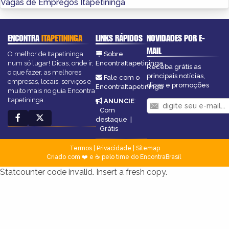
Vagas de Empregos Itapetininga
ENCONTRA
ITAPETININGA
LINKS RÁPIDOS
NOVIDADES POR E-
MAIL
O melhor de Itapetininga
Sobre
num só lugar! Dicas, onde ir,
EncontraItapetininga
Receba grátis as
o que fazer, as melhores
principais notícias,
Fale com o
empresas, locais, serviços e
dicas e promoções
EncontraItapetininga
muito mais no guia Encontra
Itapetininga.
ANUNCIE
:
Com
destaque
|
Grátis
Termos
|
Privacidade
|
Sitemap
Criado com ❤️ e ☕ pelo time do EncontraBrasil
Statcounter code invalid. Insert a fresh copy.