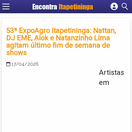
Encontra
Itapetininga
Cadastrar empresa
Fazer login
53ª ExpoAgro Itapetininga: Nattan,
Criar conta
DJ EME, Alok e Natanzinho Lima
agitam último fim de semana de
shows
17/04/2026
Artistas
em