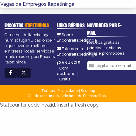
Vagas de Empregos Itapetininga
ENCONTRA
ITAPETININGA
LINKS RÁPIDOS
NOVIDADES POR E-
MAIL
O melhor de Itapetininga
Sobre
num só lugar! Dicas, onde ir,
EncontraItapetininga
Receba grátis as
o que fazer, as melhores
principais notícias,
Fale com o
empresas, locais, serviços e
dicas e promoções
EncontraItapetininga
muito mais no guia Encontra
Itapetininga.
ANUNCIE
:
Com
destaque
|
Grátis
Termos
|
Privacidade
|
Sitemap
Criado com ❤️ e ☕ pelo time do EncontraBrasil
Statcounter code invalid. Insert a fresh copy.