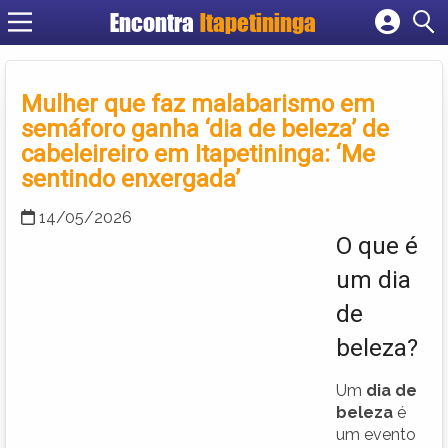
Encontra
Itapetininga
Cadastrar empresa
Fazer login
Mulher que faz malabarismo em
Criar conta
semáforo ganha ‘dia de beleza’ de
cabeleireiro em Itapetininga: ‘Me
sentindo enxergada’
14/05/2026
O que é
um dia
de
beleza?
Um
dia de
beleza
é
um evento