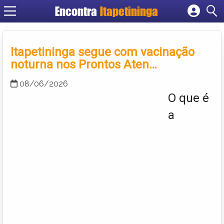
Encontra
Itapetininga
Cadastrar empresa
Fazer login
Itapetininga segue com vacinação
Criar conta
noturna nos Prontos Aten…
08/06/2026
O que é
a