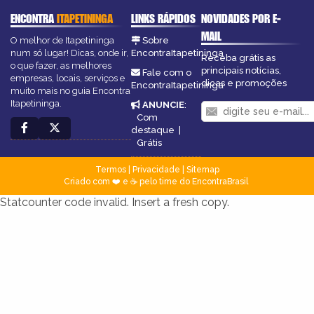
ENCONTRA
ITAPETININGA
LINKS RÁPIDOS
NOVIDADES POR E-
MAIL
O melhor de Itapetininga
Sobre
num só lugar! Dicas, onde ir,
EncontraItapetininga
Receba grátis as
o que fazer, as melhores
principais notícias,
Fale com o
empresas, locais, serviços e
dicas e promoções
EncontraItapetininga
muito mais no guia Encontra
Itapetininga.
ANUNCIE
:
Com
destaque
|
Grátis
Termos
|
Privacidade
|
Sitemap
Criado com ❤️ e ☕ pelo time do EncontraBrasil
Statcounter code invalid. Insert a fresh copy.