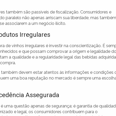
res também são passíveis de fiscalização. Consumidores e
do paralelo não apenas arriscam sua liberdade, mas també
 associarem a um negócio ilícito.
odutos Irregulares
a de vinhos irregulares é investir na conscientização. É sem
conhecidos e que possam comprovar a origem e legalidade d
antam a qualidade e a regularidade legal das bebidas adquirid
 compra.
dos também devem estar atentos às informações e condições 
ssuem uma boa reputação no mercado é sempre uma escolh
ocedência Assegurada
 é uma questão apenas de segurança; é garantia de qualida
anizado e legal, os consumidores contribuem para o