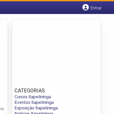
Entrar
Cadastrar empresa
Fazer login
Criar conta
l
CATEGORIAS
Cursos Itapetininga
Eventos Itapetininga
Exposição Itapetininga
ino
Notícias Itapetininga