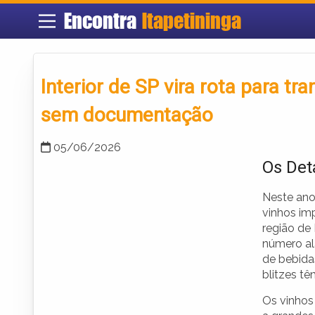
Encontra
Itapetininga
Interior de SP vira rota para tr
sem documentação
05/06/2026
Os Det
Neste ano,
vinhos im
região de 
número al
de bebidas
blitzes tê
Os vinhos