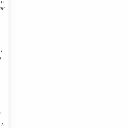
em
ser
O
a
s.
is