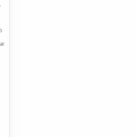
o
ó
ar