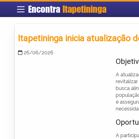
Encontra
Itapetininga
Itapetininga inicia atualização
26/06/2026
Objeti
A atualiza
revitaliza
busca ali
população
é assegura
necessida
Oportu
A partici