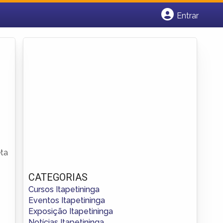
Entrar
Cadastrar empresa
Fazer login
Criar conta
eta
CATEGORIAS
Cursos Itapetininga
Eventos Itapetininga
Exposição Itapetininga
Notícias Itapetininga