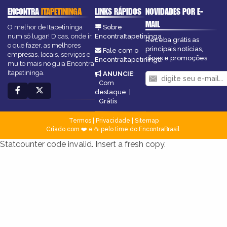
ENCONTRA
ITAPETININGA
LINKS RÁPIDOS
NOVIDADES POR E-
MAIL
O melhor de Itapetininga
Sobre
num só lugar! Dicas, onde ir,
EncontraItapetininga
Receba grátis as
o que fazer, as melhores
principais notícias,
Fale com o
empresas, locais, serviços e
dicas e promoções
EncontraItapetininga
muito mais no guia Encontra
Itapetininga.
ANUNCIE
:
Com
destaque
|
Grátis
Termos
|
Privacidade
|
Sitemap
Criado com ❤️ e ☕ pelo time do EncontraBrasil
Statcounter code invalid. Insert a fresh copy.