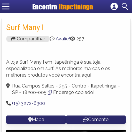
Encontra
Itapetininga
Cadastrar empresa
Fazer login
Surf Many I
Criar conta
Compartilhar
Avalie!
257
A loja Surf Many I em Itapetininga é sua loja
especializada em surf. As melhores marcas e os
melhores produtos você encontra aqui.
Rua Campos Salles - 395 - Centro - Itapetininga –
SP - 18200-005
Endereço copiado!
(15) 3272-6300
Mapa
Comente