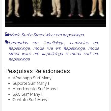
Moda Surf e Street Wear em Itapetininga
bermudas em Itapetininga
,
camisetas em
Itapetininga
,
moda rua em Itapetininga
,
moda
street ware em Itapetininga
e
moda surf em
Itapetininga
Pesquisas Relacionadas
Whatsapp Surf Many I
Suporte Surf Many I
Atendimento Surf Many I
SAC Surf Many I
Contato Surf Many I