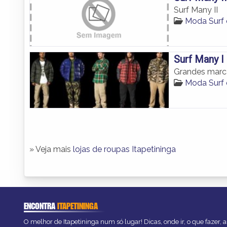
Surf Many II
Moda Surf 
Surf Many I
Grandes marca
Moda Surf 
» Veja mais
lojas de roupas Itapetininga
ENCONTRA
ITAPETININGA
O melhor de Itapetininga num só lugar! Dicas, onde ir, o que fazer,