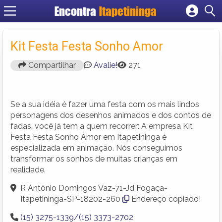
Encontra
Itapetininga
Cadastrar empresa
Fazer login
Kit Festa Festa Sonho Amor
Criar conta
Compartilhar
Avalie!
271
Se a sua idéia é fazer uma festa com os mais lindos
personagens dos desenhos animados e dos contos de
fadas, você já tem a quem recorrer: A empresa Kit
Festa Festa Sonho Amor em Itapetininga é
especializada em animação. Nós conseguimos
transformar os sonhos de muitas crianças em
realidade.
R Antônio Domingos Vaz-71-Jd Fogaça-
Itapetininga-SP-18202-260
Endereço copiado!
(15) 3275-1339/(15) 3373-2702