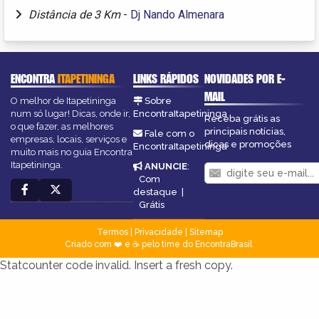
Distância de 3 Km
-
Dj Nando Almenara
ENCONTRA
ITAPETININGA
LINKS RÁPIDOS
NOVIDADES POR E-
MAIL
O melhor de Itapetininga
Sobre
num só lugar! Dicas, onde ir,
EncontraItapetininga
Receba grátis as
o que fazer, as melhores
principais notícias,
Fale com o
empresas, locais, serviços e
dicas e promoções
EncontraItapetininga
muito mais no guia Encontra
Itapetininga.
ANUNCIE
:
Com
destaque
|
Grátis
Termos
|
Privacidade
|
Sitemap
Criado com ❤️ e ☕ pelo time do EncontraBrasil
Statcounter code invalid. Insert a fresh copy.