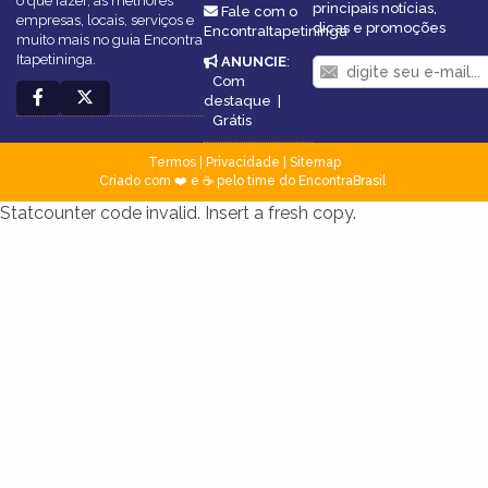
o que fazer, as melhores
principais notícias,
Fale com o
empresas, locais, serviços e
dicas e promoções
EncontraItapetininga
muito mais no guia Encontra
Itapetininga.
ANUNCIE
:
Com
destaque
|
Grátis
Termos
|
Privacidade
|
Sitemap
Criado com ❤️ e ☕ pelo time do EncontraBrasil
Statcounter code invalid. Insert a fresh copy.