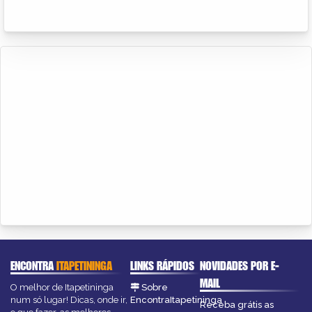
ENCONTRA
ITAPETININGA
LINKS RÁPIDOS
NOVIDADES POR E-
MAIL
O melhor de Itapetininga
Sobre
num só lugar! Dicas, onde ir,
EncontraItapetininga
Receba grátis as