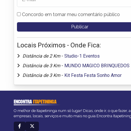
Concordo em tornar meu comentário público
Locais Próximos - Onde Fica:
Distância de 2 Km
-
Studio-1 Eventos
Distância de 3 Km
-
MUNDO MAGICO BRINQUEDOS
Distância de 3 Km
-
Kit Festa Festa Sonho Amor
ENCONTRA
ITAPETININGA
O melhor de Itapetininga num só lugar! Dicas, onde ir, o que fazer,
empresas, locais, serviços e muito mais no guia Encontra Itapetinin