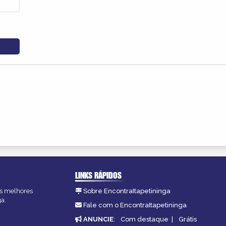
LINKS RÁPIDOS
 as melhores
Sobre EncontraItapetininga
ga.
Fale com o EncontraItapetininga
ANUNCIE
:
Com destaque
|
Grátis