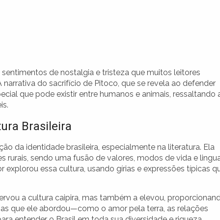
ntimentos de nostalgia e tristeza que muitos leitores
narrativa do sacrifício de Pitoco, que se revela ao defender
cial que pode existir entre humanos e animais, ressaltando 
is.
ura Brasileira
ão da identidade brasileira, especialmente na literatura. Ela
s rurais, sendo uma fusão de valores, modos de vida e lingua
r explorou essa cultura, usando gírias e expressões típicas q
servou a cultura caipira, mas também a elevou, proporcionan
emas que ele abordou—como o amor pela terra, as relações
ra entender o Brasil em toda sua diversidade e riqueza