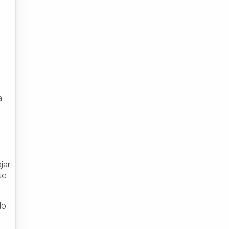
a
jar
ue
do