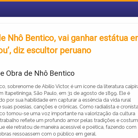
e Nhô Bentico, vai ganhar estátua 
ou’, diz escultor peruano
 e Obra de Nhô Bentico
o, sobrenome de Abílio Victor, é um ícone da literatura caipir
m Itapetininga, São Paulo, em 31 de agosto de 1899. Ele é
o por sua habilidade em capturar a essência da vida rural
 suas poesias, canções e crônicas. Como radialista e cronista
co tornou-se uma voz importante na valorização da cultura
u trabalho reflete um profundo amor pelas tradições e costu
que ele retratou de maneira acessível e poética, fazendo com
obras ressoassem com o público em geral.