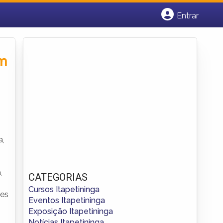
Entrar
Cadastrar empresa
Fazer login
Criar conta
em
a,
,
CATEGORIAS
Cursos Itapetininga
mes
Eventos Itapetininga
Exposição Itapetininga
Notícias Itapetininga