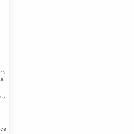
Nhô
de
 os
 de