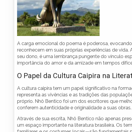
A carga emocional do poema é poderosa, evocando se
reconhecem em suas próprias experiências de vida. A 
seu dono, é uma lembrança pungente do vínculo espe
importância do amor e da amizade em tempos difíce
O Papel da Cultura Caipira na Literat
A cultura caipira tem um papel significativo na formaç
representa as vivências e as tradições das populaçõe
próprio. Nhô Bentico foi um dos escritores que melho
conferem autenticidade e originalidade a suas obras.
Através de sua escrita, Nhô Bentico não apenas pre
um espaço importante na literatura brasileira. Os t
familiares e os costumes locais—são fundamentais pa