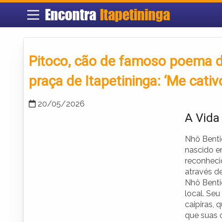
Encontra
Itapetininga
Pitoco, cão de famoso poema d
praça de Itapetininga: ‘Me cativ
20/05/2026
A Vida
Nhô Bentic
nascido e
reconhecid
através de
Nhô Benti
local. Se
caipiras, 
que suas 