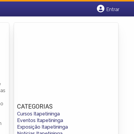
Entrar
Cadastrar empresa
Fazer login
Criar conta
e
ias
do
CATEGORIAS
Cursos Itapetininga
Eventos Itapetininga
m
Exposição Itapetininga
Notícias Itapetininga