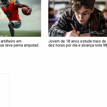
 artilheiro em
Jovem de 18 anos estuda mais de
 que teve perna amputada
dez horas por dia e alcança nota 9
o há limites para fazer
na redação do Enem: ‘Frutos da
dedicação’, diz