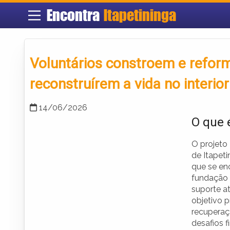
Encontra
Itapetininga
Voluntários constroem e refor
reconstruírem a vida no interio
14/06/2026
O que 
O projeto
de Itapet
que se en
fundação 
suporte a
objetivo 
recuperaç
desafios f