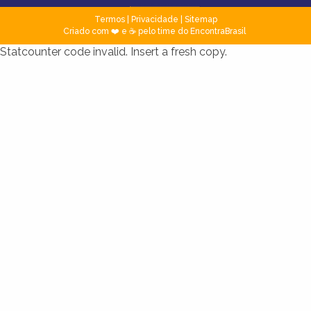
Termos
|
Privacidade
|
Sitemap
Criado com ❤️ e ☕ pelo time do EncontraBrasil
Statcounter code invalid. Insert a fresh copy.