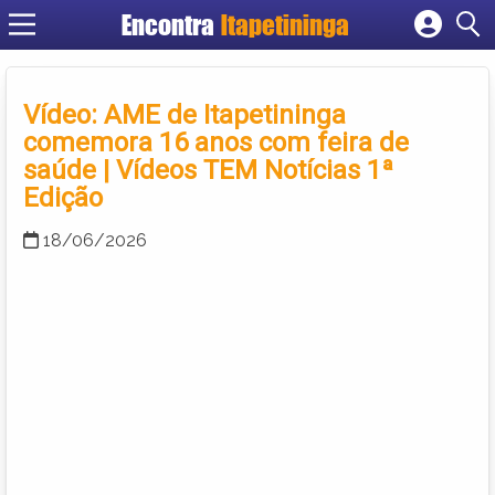
Encontra
Itapetininga
Cadastrar empresa
Fazer login
Vídeo: AME de Itapetininga
Criar conta
comemora 16 anos com feira de
saúde | Vídeos TEM Notícias 1ª
Edição
18/06/2026