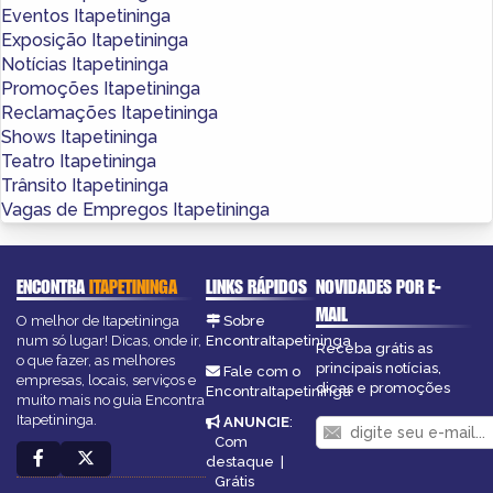
Eventos Itapetininga
Exposição Itapetininga
Notícias Itapetininga
Promoções Itapetininga
Reclamações Itapetininga
Shows Itapetininga
Teatro Itapetininga
Trânsito Itapetininga
Vagas de Empregos Itapetininga
ENCONTRA
ITAPETININGA
LINKS RÁPIDOS
NOVIDADES POR E-
MAIL
O melhor de Itapetininga
Sobre
num só lugar! Dicas, onde ir,
EncontraItapetininga
Receba grátis as
o que fazer, as melhores
principais notícias,
Fale com o
empresas, locais, serviços e
dicas e promoções
EncontraItapetininga
muito mais no guia Encontra
Itapetininga.
ANUNCIE
:
Com
destaque
|
Grátis