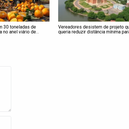
 30 toneladas de
Vereadores desistem de projeto q
a no anel viário de
queria reduzir distância mínima par
construções perto de rios em
Itapetininga