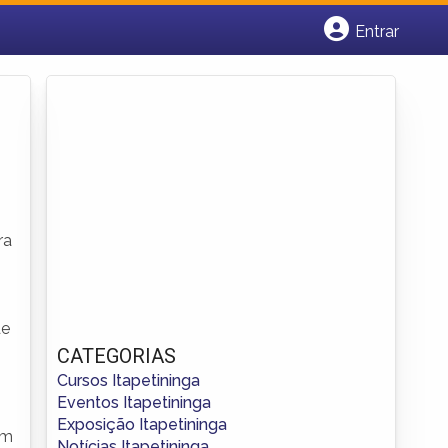
Entrar
Cadastrar empresa
Fazer login
Criar conta
ra
de
CATEGORIAS
Cursos Itapetininga
Eventos Itapetininga
Exposição Itapetininga
em
Notícias Itapetininga