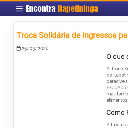
Encontra
Itapetininga
Troca Solidária de ingressos p
25/03/2026
O que 
A Troca So
de Itapet
perecíveis
ExpoAgro.
mas també
alimentos 
Como F
A troca f