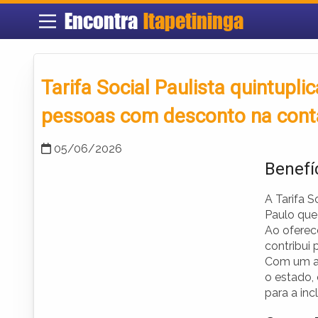
Encontra
Itapetininga
Tarifa Social Paulista quintupli
pessoas com desconto na conta
05/06/2026
Benefíc
A Tarifa 
Paulo que 
Ao oferece
contribui 
Com um al
o estado,
para a inc