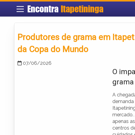
Encontra
Itapetininga
Produtores de grama em Itape
da Copa do Mundo
07/06/2026
O impa
grama
A chegad
demanda p
Itapetini
mercado. 
apenas as
centros d
cuidados 