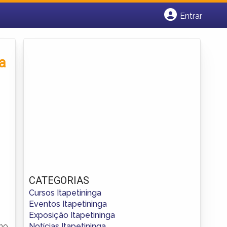
Entrar
Cadastrar empresa
Fazer login
Criar conta
a
m
CATEGORIAS
Cursos Itapetininga
Eventos Itapetininga
Exposição Itapetininga
Notícias Itapetininga
 no