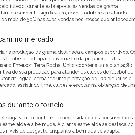
 pelo futebol durante esta época, as vendas de grama
tam crescimento significativo, com produtores relatando
de mais de 50% nas suas vendas nos meses que antecede
tacam no mercado
ncia na produção de grama destinada a campos esportivos. O
mas também participam ativamente da preparação das
resário Emerson Terra Rocha Júnior coordena uma plantação
antiva de sua produção para atender os clubes de futebol do
dutor da região, comanda uma plantação de 100 alqueires e
cado, assistindo time, clubes e escolas na obtenção de um
s durante o torneio
petininga variam conforme a necessidade dos consumidores.
a esmeralda e a bermuda. A grama esmeralda se destaca po
tos níveis de desgaste, enquanto a bermuda se adapta