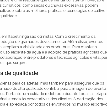
amados, é uma realidade que demanda constante inovação e
res climáticos, como secas ou chuvas excessivas, podem
alizado sobre as melhores práticas e tecnologias de cultivo 
qualidade.
 em Itapetininga são otimistas. Com o crescimento da
produção de gramados deve aumentar. Além disso, eventos
 ampliam a visibilidade dos produtores. Para manter o
o uso eficiente da água e a adoção de práticas agrícolas que
colaboração entre produtores e técnicos agrícolas é vital pa
fios que surgem.
a de qualidade
apenas para os atletas, mas também para assegurar que os
mado de alta qualidade contribui para a imagem do evento
res. Portanto, um cuidado redobrado durante todas as etapa
final atenda às expectativas dos clientes. A dedicação dos
da e apreciada por todos os envolvidos no mundo esportivo