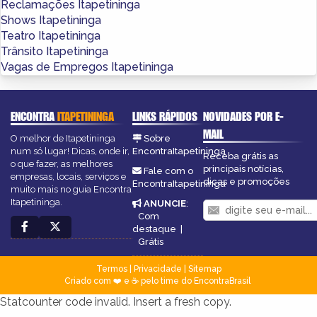
Reclamações Itapetininga
Shows Itapetininga
Teatro Itapetininga
Trânsito Itapetininga
Vagas de Empregos Itapetininga
ENCONTRA
ITAPETININGA
LINKS RÁPIDOS
NOVIDADES POR E-
MAIL
O melhor de Itapetininga
Sobre
num só lugar! Dicas, onde ir,
EncontraItapetininga
Receba grátis as
o que fazer, as melhores
principais notícias,
Fale com o
empresas, locais, serviços e
dicas e promoções
EncontraItapetininga
muito mais no guia Encontra
Itapetininga.
ANUNCIE
:
Com
destaque
|
Grátis
Termos
|
Privacidade
|
Sitemap
Criado com ❤️ e ☕ pelo time do EncontraBrasil
Statcounter code invalid. Insert a fresh copy.