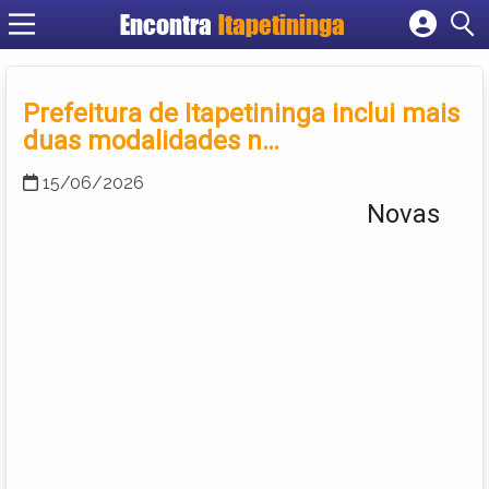
Encontra
Itapetininga
Cadastrar empresa
Fazer login
Prefeitura de Itapetininga inclui mais
Criar conta
duas modalidades n…
15/06/2026
Novas