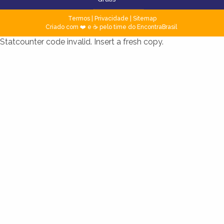
Termos
|
Privacidade
|
Sitemap
Criado com ❤️ e ☕ pelo time do EncontraBrasil
Statcounter code invalid. Insert a fresh copy.