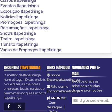
Cursos Itapetininga
Eventos Itapetininga
Exposição Itapetininga
Notícias Itapetininga
Promoções Itapetininga
Reclamações Itapetininga
Shows Itapetininga
Teatro Itapetininga
Trânsito Itapetininga
Vagas de Empregos Itapetininga
ENCONTRA
ITAPETININGA
LINKS RÁPIDOS
NOVIDADES POR E-
MAIL
O melhor de Itapetininga
Sobre
num só lugar! Dicas, onde ir,
EncontraItapetininga
Receba grátis as
o que fazer, as melhores
principais notícias,
Fale com o
empresas, locais, serviços e
dicas e promoções
EncontraItapetininga
muito mais no guia Encontra
Itapetininga.
ANUNCIE
:
Com
destaque
|
Grátis