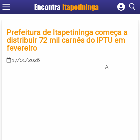
Encontra
Itapetininga
Cadastrar empresa
Fazer login
Prefeitura de Itapetininga começa a
Criar conta
distribuir 72 mil carnês do IPTU em
fevereiro
17/01/2026
A