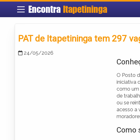
Encontra
Itapetininga
PAT de Itapetininga tem 297 v
24/05/2026
Conheç
O Posto d
iniciativ
como um p
de trabal
ou se rein
acesso a 
moradores
Como s