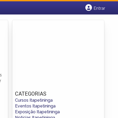
Entrar
Cadastrar empresa
Fazer login
Criar conta
s
r
CATEGORIAS
Cursos Itapetininga
Eventos Itapetininga
Exposição Itapetininga
Notícias Itapetininga