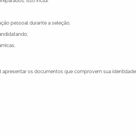
eparados. Isso inclui:
ação pessoal durante a seleção.
andidatando.
âmicas.
tal apresentar os documentos que comprovem sua identidade