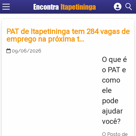
Encontra
Itapetininga
Cadastrar empresa
Fazer login
PAT de Itapetininga tem 284 vagas de
Criar conta
emprego na próxima t…
09/06/2026
O que é
o PAT e
como
ele
pode
ajudar
você?
O Posto de