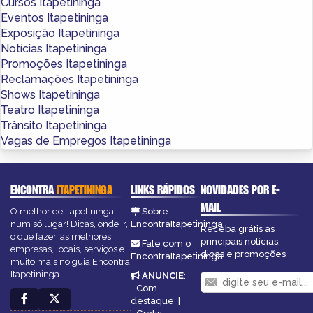
Cursos Itapetininga
Eventos Itapetininga
Exposição Itapetininga
Notícias Itapetininga
Promoções Itapetininga
Reclamações Itapetininga
Shows Itapetininga
Teatro Itapetininga
Trânsito Itapetininga
Vagas de Empregos Itapetininga
ENCONTRA
ITAPETININGA
LINKS RÁPIDOS
NOVIDADES POR E-
MAIL
O melhor de Itapetininga
Sobre
num só lugar! Dicas, onde ir,
EncontraItapetininga
Receba grátis as
o que fazer, as melhores
principais notícias,
Fale com o
empresas, locais, serviços e
dicas e promoções
EncontraItapetininga
muito mais no guia Encontra
Itapetininga.
ANUNCIE
:
Com
destaque
|