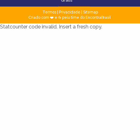
Grátis
Termos
|
Privacidade
|
Sitemap
Criado com ❤️ e ☕ pelo time do EncontraBrasil
Statcounter code invalid. Insert a fresh copy.