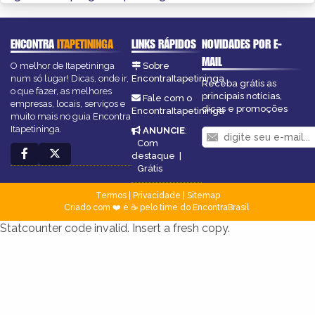
ENCONTRA
ITAPETININGA
LINKS RÁPIDOS
NOVIDADES POR E-
MAIL
O melhor de Itapetininga
Sobre
num só lugar! Dicas, onde ir,
EncontraItapetininga
Receba grátis as
o que fazer, as melhores
principais notícias,
Fale com o
empresas, locais, serviços e
dicas e promoções
EncontraItapetininga
muito mais no guia Encontra
Itapetininga.
ANUNCIE
:
Com
destaque
|
Grátis
Termos
|
Privacidade
|
Sitemap
Criado com ❤️ e ☕ pelo time do EncontraBrasil
Statcounter code invalid. Insert a fresh copy.