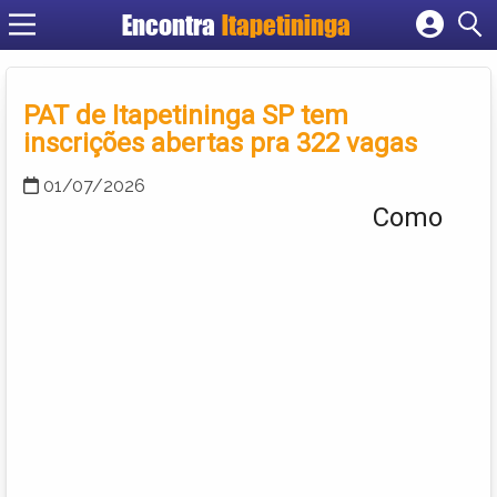
Encontra
Itapetininga
Cadastrar empresa
Fazer login
PAT de Itapetininga SP tem
Criar conta
inscrições abertas pra 322 vagas
01/07/2026
Como