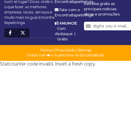
num só lugar! Dicas, onde ir,
EncontraItapetininga
Receba grátis as
o que fazer, as melhores
principais notícias,
Fale com o
empresas, locais, serviços e
dicas e promoções
EncontraItapetininga
muito mais no guia Encontra
Itapetininga.
ANUNCIE
:
Com
destaque
|
Grátis
Termos
|
Privacidade
|
Sitemap
Criado com ❤️ e ☕ pelo time do EncontraBrasil
Statcounter code invalid. Insert a fresh copy.