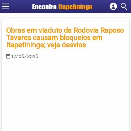
Encontra
Itapetininga
Cadastrar empresa
Fazer login
Obras em viaduto da Rodovia Raposo
Criar conta
Tavares causam bloqueios em
Itapetininga; veja desvios
17/06/2026