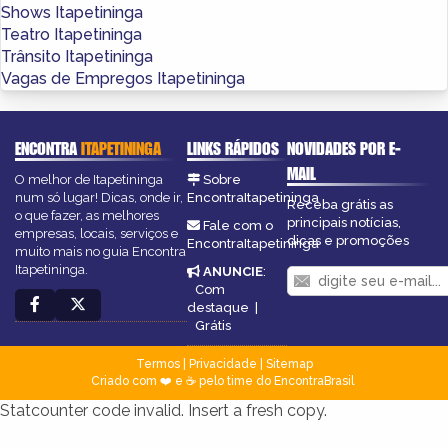
Shows Itapetininga
Teatro Itapetininga
Trânsito Itapetininga
Vagas de Empregos Itapetininga
ENCONTRA
ITAPETININGA
LINKS RÁPIDOS
NOVIDADES POR E-
MAIL
O melhor de Itapetininga
Sobre
num só lugar! Dicas, onde ir,
EncontraItapetininga
Receba grátis as
o que fazer, as melhores
principais notícias,
Fale com o
empresas, locais, serviços e
dicas e promoções
EncontraItapetininga
muito mais no guia Encontra
Itapetininga.
ANUNCIE
:
Com
destaque
|
Grátis
Termos
|
Privacidade
|
Sitemap
Criado com ❤️ e ☕ pelo time do EncontraBrasil
Statcounter code invalid. Insert a fresh copy.