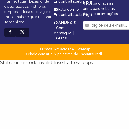
num só lugar! Dicas, onde ir,
EncontraItapetininga
Receba grátis as
o que fazer, as melhores
principais notícias,
Fale com o
empresas, locais, serviços e
dicas e promoções
EncontraItapetininga
muito mais no guia Encontra
Itapetininga.
ANUNCIE
:
Com
destaque
|
Grátis
Termos
|
Privacidade
|
Sitemap
Criado com ❤️ e ☕ pelo time do EncontraBrasil
Statcounter code invalid. Insert a fresh copy.