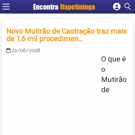
Encontra
Itapetininga
Cadastrar empresa
Fazer login
Novo Mutirão de Castração traz mais
Criar conta
de 1,6 mil procedimen…
22/06/2026
O que é
o
Mutirão
de