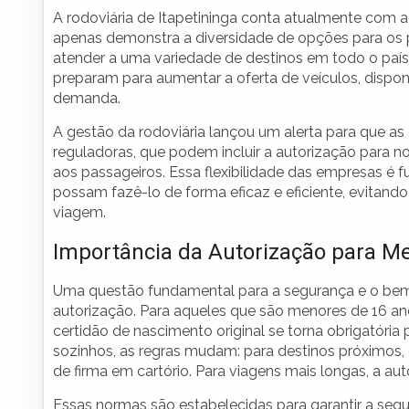
A rodoviária de Itapetininga conta atualmente com 
apenas demonstra a diversidade de opções para os 
atender a uma variedade de destinos em todo o país.
preparam para aumentar a oferta de veículos, dispo
demanda.
A gestão da rodoviária lançou um alerta para que a
reguladoras, que podem incluir a autorização para n
aos passageiros. Essa flexibilidade das empresas é 
possam fazê-lo de forma eficaz e eficiente, evita
viagem.
Importância da Autorização para M
Uma questão fundamental para a segurança e o bem
autorização. Para aqueles que são menores de 16 ano
certidão de nascimento original se torna obrigatóri
sozinhos, as regras mudam: para destinos próximos
de firma em cartório. Para viagens mais longas, a auto
Essas normas são estabelecidas para garantir a segu