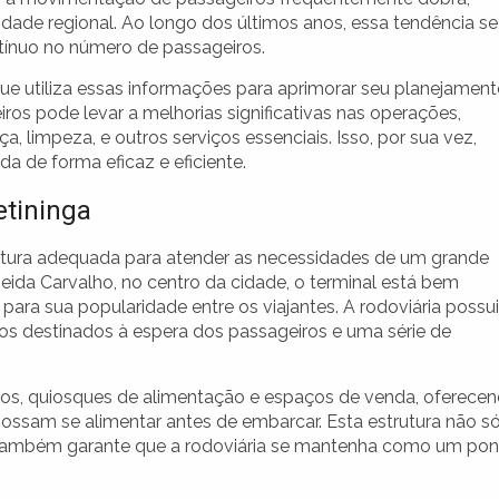
idade regional. Ao longo dos últimos anos, essa tendência se
ínuo no número de passageiros.
que utiliza essas informações para aprimorar seu planejament
s pode levar a melhorias significativas nas operações,
a, limpeza, e outros serviços essenciais. Isso, por sua vez,
a de forma eficaz e eficiente.
etininga
trutura adequada para atender as necessidades de um grande
eida Carvalho, no centro da cidade, o terminal está bem
 para sua popularidade entre os viajantes. A rodoviária possui
 destinados à espera dos passageiros e uma série de
os, quiosques de alimentação e espaços de venda, oferece
ssam se alimentar antes de embarcar. Esta estrutura não s
s também garante que a rodoviária se mantenha como um po