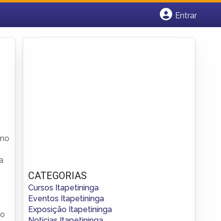
Entrar
Cadastrar empresa
Fazer login
Criar conta
Ano
a
CATEGORIAS
Cursos Itapetininga
Eventos Itapetininga
Exposição Itapetininga
to
Notícias Itapetininga