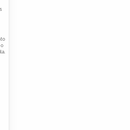
s
nto
 o
la.