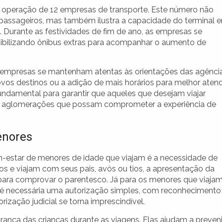
a operação de 12 empresas de transporte. Este número não
passageiros, mas também ilustra a capacidade do terminal 
 Durante as festividades de fim de ano, as empresas se
nibilizando ônibus extras para acompanhar o aumento de
s empresas se mantenham atentas às orientações das agênci
ovos destinos ou a adição de mais horários para melhor aten
fundamental para garantir que aqueles que desejam viajar
ndo aglomerações que possam comprometer a experiência de
enores
-estar de menores de idade que viajam é a necessidade de
s e viajam com seus pais, avós ou tios, a apresentação da
a para comprovar o parentesco. Já para os menores que viaja
, é necessária uma autorização simples, com reconhecimento
rização judicial se torna imprescindível.
rança das crianças durante as viagens. Elas ajudam a preveni