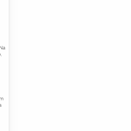
 Na
,
em
a