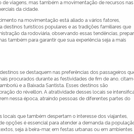
 de viagens, mas também a movimentação de recursos nas
erciais da cidade.
cimento na movimentação está aliado a vários fatores,
a destinos turísticos populares e as tradições familiares que
istração da rodoviária, observando essas tendências, prepa
mas também para garantir que sua experiência seja a mais
 destinos se destaquem nas preferências dos passageiros qu
s mais procurados durante as festividades de fim de ano, citam
Camboriú e a Baixada Santista. Esses destinos são
ração do réveillon. A atratividade desses locais se intensific
em nessa época, atraindo pessoas de diferentes partes do
 locais que também despertam o interesse dos viajantes,
e de opções é essencial para atender a demanda da populaçã
textos, seja à beira-mar, em festas urbanas ou em ambientes