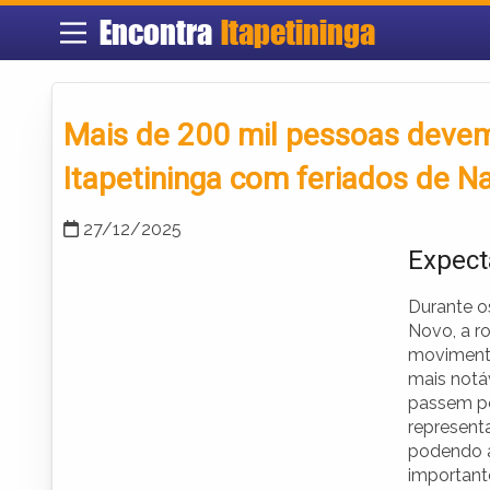
Encontra
Itapetininga
Mais de 200 mil pessoas devem
Itapetininga com feriados de N
27/12/2025
Expect
Durante o
Novo, a ro
movimenta
mais notá
passem pe
represent
podendo a
important