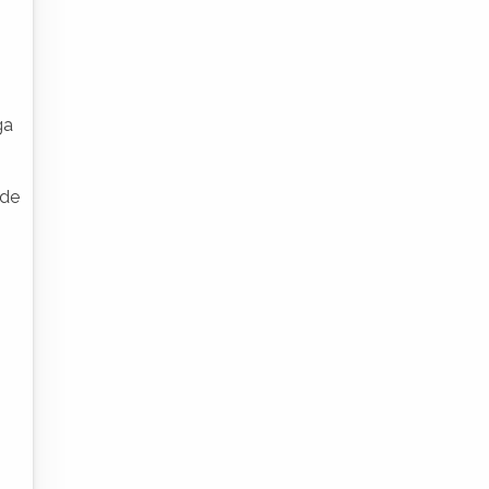
ga
s
 de