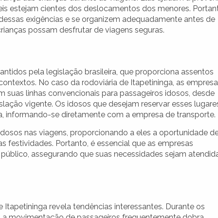
eis estejam cientes dos deslocamentos dos menores. Portan
es dessas exigências e se organizem adequadamente antes de
crianças possam desfrutar de viagens seguras.
antidos pela legislação brasileira, que proporciona assentos
ontextos. No caso da rodoviária de Itapetininga, as empres
em suas linhas convencionais para passageiros idosos, desde
lação vigente. Os idosos que desejam reservar esses lugare
a, informando-se diretamente com a empresa de transporte.
 idosos nas viagens, proporcionando a eles a oportunidade d
as festividades. Portanto, é essencial que as empresas
e público, assegurando que suas necessidades sejam atendid
e Itapetininga revela tendências interessantes. Durante os
is, a movimentação de passageiros frequentemente dobra,