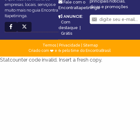
principais notícias,
Fale com o
empresas, locais, serviços e
dicas e promoções
EncontraItapetininga
muito mais no guia Encontra
Itapetininga.
ANUNCIE
:
Com
destaque
|
Grátis
Termos
|
Privacidade
|
Sitemap
Criado com ❤️ e ☕ pelo time do EncontraBrasil
Statcounter code invalid. Insert a fresh copy.