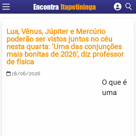
Encontra
Itapetininga
Cadastrar empresa
Fazer login
Lua, Vênus, Júpiter e Mercúrio
Criar conta
poderão ser vistos juntos no céu
nesta quarta: ‘Uma das conjunções
mais bonitas de 2026’, diz professor
de física
18/06/2026
O que é
uma