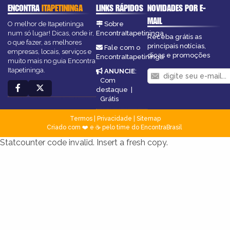
ENCONTRA
ITAPETININGA
LINKS RÁPIDOS
NOVIDADES POR E-
MAIL
O melhor de Itapetininga
Sobre
num só lugar! Dicas, onde ir,
EncontraItapetininga
Receba grátis as
o que fazer, as melhores
principais notícias,
Fale com o
empresas, locais, serviços e
dicas e promoções
EncontraItapetininga
muito mais no guia Encontra
Itapetininga.
ANUNCIE
:
Com
destaque
|
Grátis
Termos
|
Privacidade
|
Sitemap
Criado com ❤️ e ☕ pelo time do EncontraBrasil
Statcounter code invalid. Insert a fresh copy.