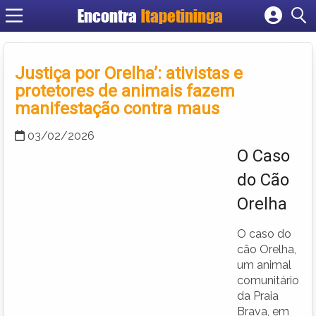
Encontra
Itapetininga
Cadastrar empresa
Fazer login
Justiça por Orelha’: ativistas e
Criar conta
protetores de animais fazem
manifestação contra maus
03/02/2026
O Caso
do Cão
Orelha
O caso do
cão Orelha,
um animal
comunitário
da Praia
Brava, em