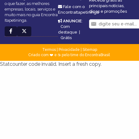
Receba grátis as
o que fazer, as melhores
principais notícias,
Fale com o
empresas, locais, serviços e
dicas e promoções
EncontraItapetininga
muito mais no guia Encontra
Itapetininga.
ANUNCIE
:
Com
destaque
|
Grátis
Termos
|
Privacidade
|
Sitemap
Criado com ❤️ e ☕ pelo time do EncontraBrasil
Statcounter code invalid. Insert a fresh copy.