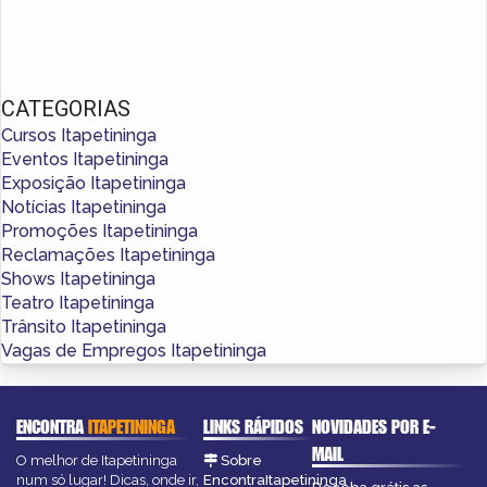
CATEGORIAS
Cursos Itapetininga
Eventos Itapetininga
Exposição Itapetininga
Notícias Itapetininga
Promoções Itapetininga
Reclamações Itapetininga
Shows Itapetininga
Teatro Itapetininga
Trânsito Itapetininga
Vagas de Empregos Itapetininga
ENCONTRA
ITAPETININGA
LINKS RÁPIDOS
NOVIDADES POR E-
MAIL
O melhor de Itapetininga
Sobre
num só lugar! Dicas, onde ir,
EncontraItapetininga