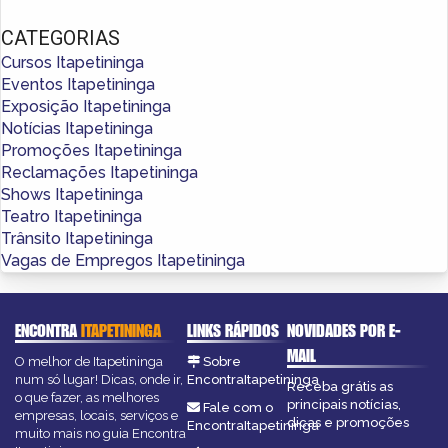
CATEGORIAS
Cursos Itapetininga
Eventos Itapetininga
Exposição Itapetininga
Notícias Itapetininga
Promoções Itapetininga
Reclamações Itapetininga
Shows Itapetininga
Teatro Itapetininga
Trânsito Itapetininga
Vagas de Empregos Itapetininga
ENCONTRA
ITAPETININGA
LINKS RÁPIDOS
NOVIDADES POR E-
MAIL
O melhor de Itapetininga
Sobre
num só lugar! Dicas, onde ir,
EncontraItapetininga
Receba grátis as
o que fazer, as melhores
principais notícias,
Fale com o
empresas, locais, serviços e
dicas e promoções
EncontraItapetininga
muito mais no guia Encontra