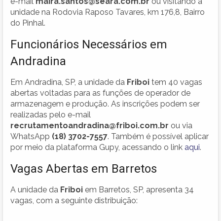
e-mail
maira.santos@seara.com.br
ou visitando a
unidade na Rodovia Raposo Tavares, km 176,8, Bairro
do Pinhal.
Funcionários Necessários em
Andradina
Em Andradina, SP, a unidade da
Friboi
tem 40 vagas
abertas voltadas para as funções de operador de
armazenagem e produção. As inscrições podem ser
realizadas pelo e-mail
recrutamentoandradina@friboi.com.br
ou via
WhatsApp
(18) 3702-7557
. Também é possível aplicar
por meio da plataforma Gupy, acessando o link
aqui
.
Vagas Abertas em Barretos
A unidade da
Friboi
em Barretos, SP, apresenta 34
vagas, com a seguinte distribuição: