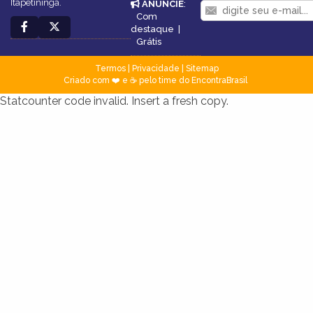
Itapetininga.
ANUNCIE
:
Com
destaque
|
Grátis
Termos
|
Privacidade
|
Sitemap
Criado com ❤️ e ☕ pelo time do EncontraBrasil
Statcounter code invalid. Insert a fresh copy.