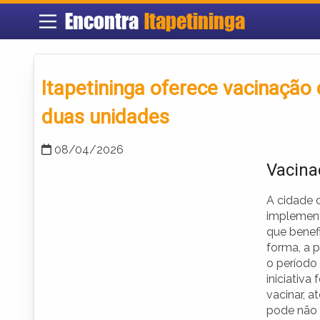
Encontra
Itapetininga
Itapetininga oferece vacinação
duas unidades
08/04/2026
Vacina
A cidade d
implement
que benef
forma, a 
o período 
iniciativa
vacinar, 
pode não 