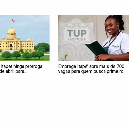
 Itapetininga prorroga
Emprega Itapê’ abre mais de 700
de abril para
vagas para quem busca primeiro
o dos documentos dos
emprego ou recolocação em
Itapetininga