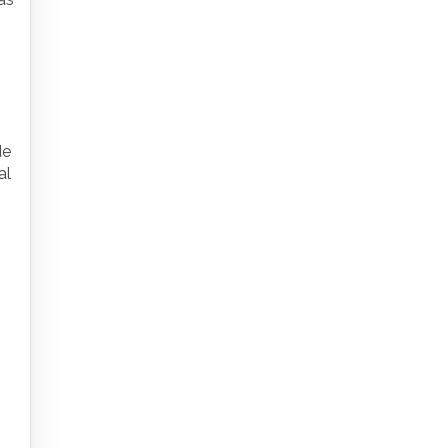
de
al