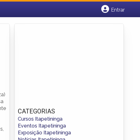
Entrar
Cadastrar empresa
Fazer login
Criar conta
za)
sa
nte
CATEGORIAS
Cursos Itapetininga
Eventos Itapetininga
s,
Exposição Itapetininga
Notícias Itapetininga