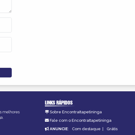
LINKS RÁPIDOS
 as melhores
Sobre EncontraItapetininga
ga.
Fale com o EncontraItapetininga
ANUNCIE
:
Com destaque
|
Grátis