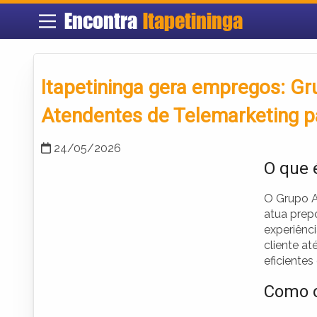
Encontra
Itapetininga
Itapetininga gera empregos: Gr
Atendentes de Telemarketing p
24/05/2026
O que 
O Grupo A
atua prep
experiênc
cliente a
eficientes
Como o