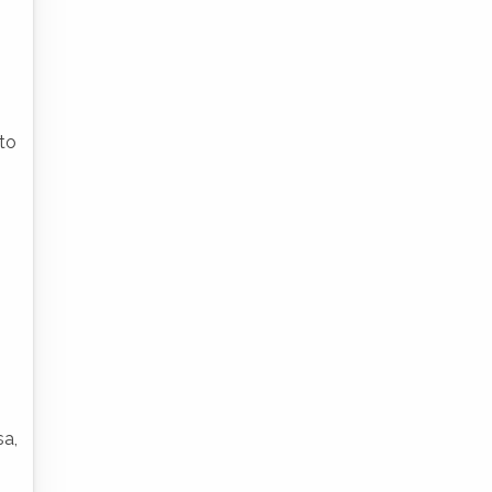
to
sa,