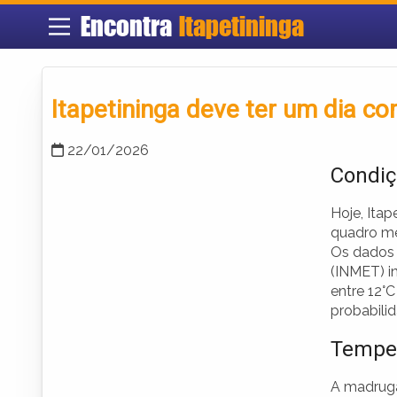
Encontra
Itapetininga
Itapetininga deve ter um dia c
22/01/2026
Condiç
Hoje, Itap
quadro me
Os dados 
(INMET) i
entre 12°
probabili
Temper
A madruga