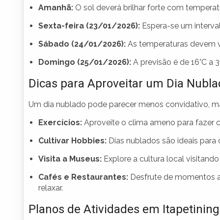
Amanhã:
O sol deverá brilhar forte com temperatu
Sexta-feira (23/01/2026):
Espera-se um interva
Sábado (24/01/2026):
As temperaturas devem va
Domingo (25/01/2026):
A previsão é de 16°C a 3
Dicas para Aproveitar um Dia Nubl
Um dia nublado pode parecer menos convidativo, mas
Exercícios:
Aproveite o clima ameno para fazer ca
Cultivar Hobbies:
Dias nublados são ideais para d
Visita a Museus:
Explore a cultura local visitand
Cafés e Restaurantes:
Desfrute de momentos ac
relaxar.
Planos de Atividades em Itapetinin