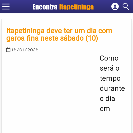
Encontra
Itapetininga
Cadastrar empresa
Fazer login
Itapetininga deve ter um dia com
Criar conta
garoa fina neste sábado (10)
16/01/2026
Como
será o
tempo
durante
o dia
em