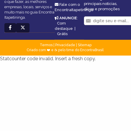
o que fazer, as melhores
principais notícias,
Fale com o
empresas, locais, serviços e
dicas e promoções
EncontraItapetininga
muito mais no guia Encontra
Itapetininga.
ANUNCIE
:
Com
destaque
|
Grátis
Termos
|
Privacidade
|
Sitemap
Criado com ❤️ e ☕ pelo time do EncontraBrasil
Statcounter code invalid. Insert a fresh copy.