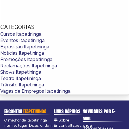
CATEGORIAS
Cursos Itapetininga
Eventos Itapetininga
Exposição Itapetininga
Notícias Itapetininga
Promoções Itapetininga
Reclamações Itapetininga
Shows Itapetininga
Teatro Itapetininga
Trânsito Itapetininga
Vagas de Empregos Itapetininga
ENCONTRA
ITAPETININGA
LINKS RÁPIDOS
NOVIDADES POR E-
MAIL
O melhor de Itapetininga
Sobre
num só lugar! Dicas, onde ir,
EncontraItapetininga
Receba grátis as