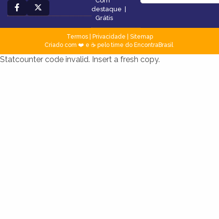
Com
destaque
|
Grátis
Termos
|
Privacidade
|
Sitemap
Criado com ❤️ e ☕ pelo time do EncontraBrasil
Statcounter code invalid. Insert a fresh copy.