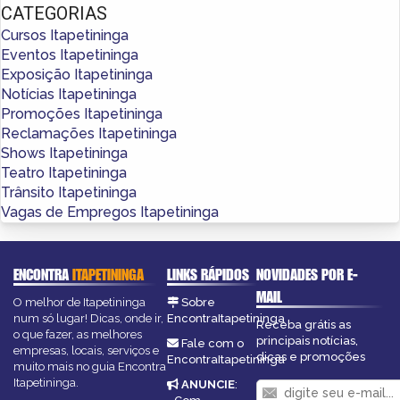
CATEGORIAS
Cursos Itapetininga
Eventos Itapetininga
Exposição Itapetininga
Notícias Itapetininga
Promoções Itapetininga
Reclamações Itapetininga
Shows Itapetininga
Teatro Itapetininga
Trânsito Itapetininga
Vagas de Empregos Itapetininga
ENCONTRA
ITAPETININGA
LINKS RÁPIDOS
NOVIDADES POR E-
MAIL
O melhor de Itapetininga
Sobre
num só lugar! Dicas, onde ir,
EncontraItapetininga
Receba grátis as
o que fazer, as melhores
principais notícias,
Fale com o
empresas, locais, serviços e
dicas e promoções
EncontraItapetininga
muito mais no guia Encontra
Itapetininga.
ANUNCIE
: