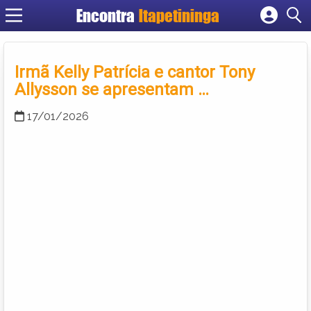
Encontra
Itapetininga
Cadastrar empresa
Fazer login
Irmã Kelly Patrícia e cantor Tony
Criar conta
Allysson se apresentam …
17/01/2026