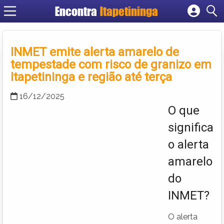
Encontra
Itapetininga
Cadastrar empresa
Fazer login
INMET emite alerta amarelo de
Criar conta
tempestade com risco de granizo em
Itapetininga e região até terça
16/12/2025
O que
significa
o alerta
amarelo
do
INMET?
O alerta