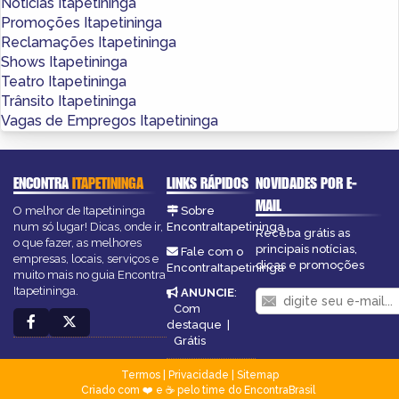
Notícias Itapetininga
Promoções Itapetininga
Reclamações Itapetininga
Shows Itapetininga
Teatro Itapetininga
Trânsito Itapetininga
Vagas de Empregos Itapetininga
ENCONTRA
ITAPETININGA
LINKS RÁPIDOS
NOVIDADES POR E-
MAIL
O melhor de Itapetininga
Sobre
num só lugar! Dicas, onde ir,
EncontraItapetininga
Receba grátis as
o que fazer, as melhores
principais notícias,
Fale com o
empresas, locais, serviços e
dicas e promoções
EncontraItapetininga
muito mais no guia Encontra
Itapetininga.
ANUNCIE
:
Com
destaque
|
Grátis
Termos
|
Privacidade
|
Sitemap
Criado com ❤️ e ☕ pelo time do EncontraBrasil