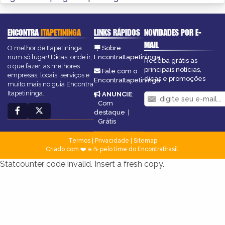
ENCONTRA
ITAPETININGA
LINKS RÁPIDOS
NOVIDADES POR E-
MAIL
O melhor de Itapetininga
Sobre
num só lugar! Dicas, onde ir,
EncontraItapetininga
Receba grátis as
o que fazer, as melhores
principais notícias,
Fale com o
empresas, locais, serviços e
dicas e promoções
EncontraItapetininga
muito mais no guia Encontra
Itapetininga.
ANUNCIE
:
Com
destaque
|
Grátis
Termos
|
Privacidade
|
Sitemap
Criado com ❤️ e ☕ pelo time do EncontraBrasil
Statcounter code invalid. Insert a fresh copy.