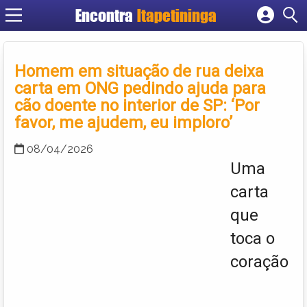
Encontra
Itapetininga
Cadastrar empresa
Fazer login
Homem em situação de rua deixa
Criar conta
carta em ONG pedindo ajuda para
cão doente no interior de SP: ‘Por
favor, me ajudem, eu imploro’
08/04/2026
Uma
carta
que
toca o
coração