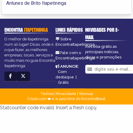
Antunes de Brito Itapetininga
ENCONTRA
ITAPETININGA
LINKS RÁPIDOS
NOVIDADES POR E-
MAIL
O melhor de Itapetininga
Sobre
num só lugar! Dicas, onde ir,
EncontraItapetininga
Receba grátis as
o que fazer, as melhores
principais notícias,
Fale com o
empresas, locais, serviços e
dicas e promoções
EncontraItapetininga
muito mais no guia Encontra
Itapetininga.
ANUNCIE
:
Com
destaque
|
Grátis
Termos
|
Privacidade
|
Sitemap
Criado com ❤️ e ☕ pelo time do EncontraBrasil
Statcounter code invalid. Insert a fresh copy.