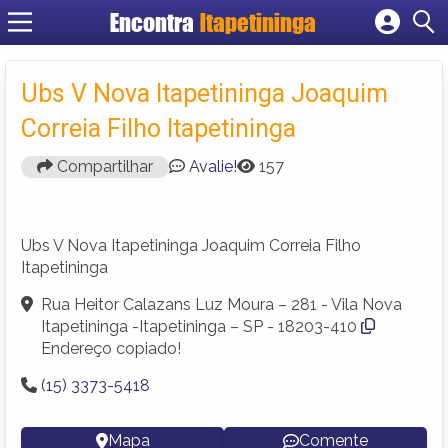
Encontra
Itapetininga
Cadastrar empresa
Fazer login
Ubs V Nova Itapetininga Joaquim
Criar conta
Correia Filho Itapetininga
Compartilhar
Avalie!
157
Ubs V Nova Itapetininga Joaquim Correia Filho
Itapetininga
Rua Heitor Calazans Luz Moura – 281 - Vila Nova
Itapetininga -Itapetininga – SP - 18203-410
Endereço copiado!
(15) 3373-5418
Mapa
Comente